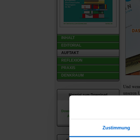
INHALT
EDITORIAL
AUFTAKT
REFLEXION
PRAXIS
DENKRAUM
Und wenn
unseren 
Material zum Download
Schwäche
verschied
Hier können Sie das
Downloadmaterial der jeweiligen
verschied
Ausgaben herunterladen.
Frageboge
dieser Um
Zustimmung
Die Wah