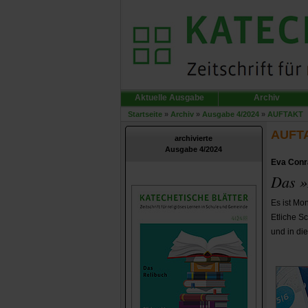
Aktuelle Ausgabe
Archiv
Startseite
»
Archiv
»
Ausgabe 4/2024
»
AUFTAKT
AUFT
archivierte
Ausgabe 4/2024
Eva Conr
Das »
Es ist Mo
Etliche S
und in di