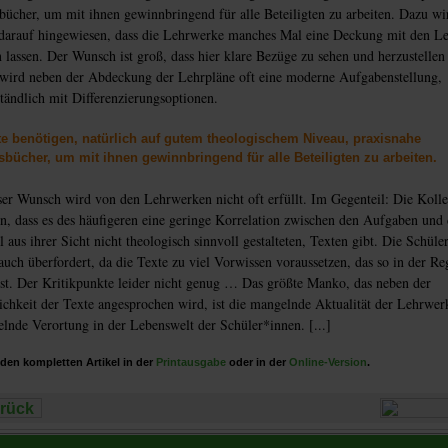
bücher, um mit ihnen gewinnbringend für alle Beteiligten zu arbeiten. Dazu wi
 darauf hingewiesen, dass die Lehrwerke manches Mal eine Deckung mit den L
 lassen. Der Wunsch ist groß, dass hier klare Bezüge zu sehen und herzustellen 
wird neben der Abdeckung der Lehrpläne oft eine moderne Aufgabenstellung,
ständlich mit Differenzierungsoptionen.
te benötigen, natürlich auf gutem theologischem Niveau, praxisnahe
sbücher, um mit ihnen gewinnbringend für alle Beteiligten zu arbeiten.
er Wunsch wird von den Lehrwerken nicht oft erfüllt. Im Gegenteil: Die Koll
, dass es des häufigeren eine geringe Korrelation zwischen den Aufgaben und 
aus ihrer Sicht nicht theologisch sinnvoll gestalteten, Texten gibt. Die Schüle
 auch überfordert, da die Texte zu viel Vorwissen voraussetzen, das so in der Re
st. Der Kritikpunkte leider nicht genug … Das größte Manko, das neben der
ichkeit der Texte angesprochen wird, ist die mangelnde Aktualität der Lehrwer
lnde Verortung in der Lebenswelt der Schüler*innen. [...]
den kompletten Artikel in der
Printausgabe
oder in der
Online-Version
.