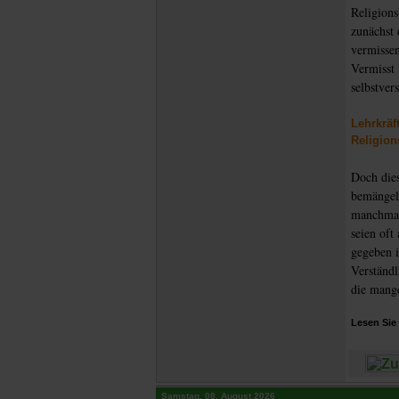
Religions
zunächst
vermissen
Vermisst 
selbstver
Lehrkräf
Religion
Doch dies
bemängeln
manchmal 
seien oft
gegeben i
Verständl
die mange
Lesen Sie 
Samstag, 08. August 2026