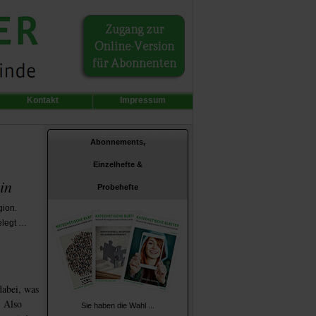
Kontakt
Impressum
Abonnements,
Einzelhefte &
in
Probehefte
gion.
elegt …
dabei, was
. Also
Sie haben die Wahl ...