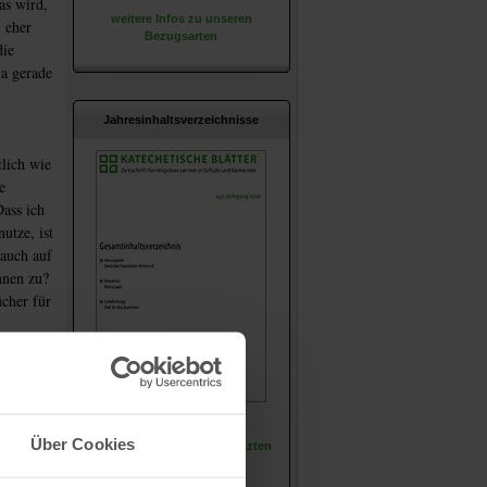
as wird,
weitere Infos zu unseren
 eher
Bezugsarten
die
ja gerade
Jahresinhaltsverzeichnisse
h
lich wie
e
ass ich
utze, ist
 auch auf
nnen zu?
cher für
en
ters,
des
te. An
Hier können Sie die
Über Cookies
Jahresverzeichnisse der letzten
Jahre einsehen.