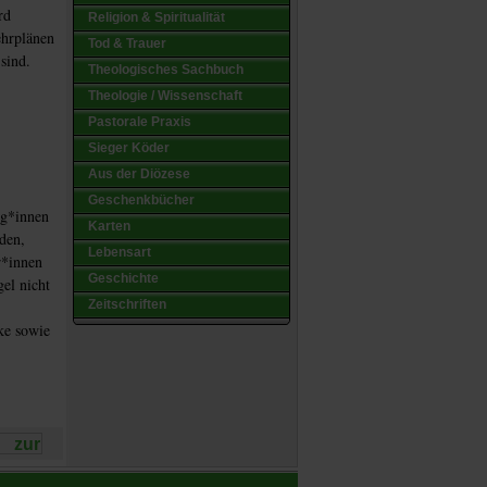
rd
Religion & Spiritualität
ehrplänen
Tod & Trauer
sind.
Theologisches Sachbuch
Theologie / Wissenschaft
Pastorale Praxis
Sieger Köder
Aus der Diözese
Geschenkbücher
eg*innen
Karten
den,
Lebensart
r*innen
Geschichte
gel nicht
Zeitschriften
ke sowie