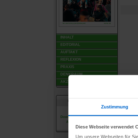
INHALT
EDITORIAL
AUFTAKT
REFLEXION
PRAXIS
DENKRAUM
AKZENT
Material zum Download
Zustimmung
Hier können Sie das
Downloadmaterial der jeweiligen
Ausgaben herunterladen.
Diese Webseite verwendet 
Um unsere Webseiten für Sie 