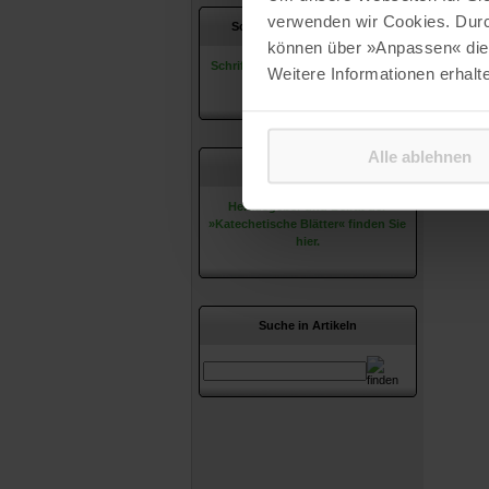
verwenden wir Cookies. Dur
Schriftleitung & Redaktion
können über »Anpassen« die 
Schriftleitung & Redaktion stellen
Weitere Informationen erhalt
sich hier vor.
Alle ablehnen
Herausgeber & Beirat
Herausgeber und Beirat der
»Katechetische Blätter« finden Sie
hier.
Suche in Artikeln