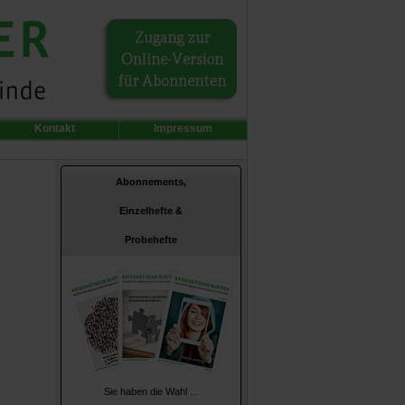
Kontakt
Impressum
Abonnements,
Einzelhefte &
Probehefte
Sie haben die Wahl ...