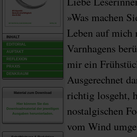
Liebe Leserinne
»Was machen Sie?
Leben auf mich 
INHALT
Varnhagens berüh
EDITORIAL
AUFTAKT
REFLEXION
mir ein Frühstüc
PRAXIS
DENKRAUM
Ausgerechnet da
richtig losgeht,
Material zum Download
Hier können Sie das
nostalgischen F
Downloadmaterial der jeweiligen
Ausgaben herunterladen.
vom Wind umges