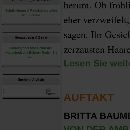
herum. Ob fröhl
Schriftleitung & Redaktion
Schriftleitung & Redaktion stellen
eher verzweifelt
sich hier vor.
sagen. Ihr Gesic
Herausgeber & Beirat
zerzausten Haar
Herausgeber und Beirat der
»Katechetische Blätter« finden Sie
hier.
Lesen Sie weite
Suche in Artikeln
AUFTAKT
BRITTA BAUM
VON DER AMB