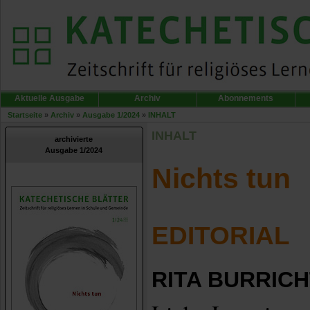
Aktuelle Ausgabe
Archiv
Abonnements
Startseite
»
Archiv
»
Ausgabe 1/2024
»
INHALT
INHALT
archivierte
Ausgabe 1/2024
Nichts tun
EDITORIAL
RITA BURRIC