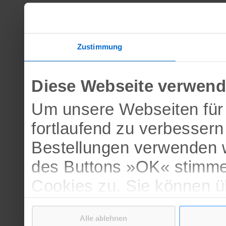
Zustimmung
Diese Webseite verwend
Um unsere Webseiten für 
fortlaufend zu verbesser
Bestellungen verwenden w
des Buttons »OK« stimme
Cookies zu. Sie können 
verschiedenen Cookies ak
Alle ablehnen
bestätigen.