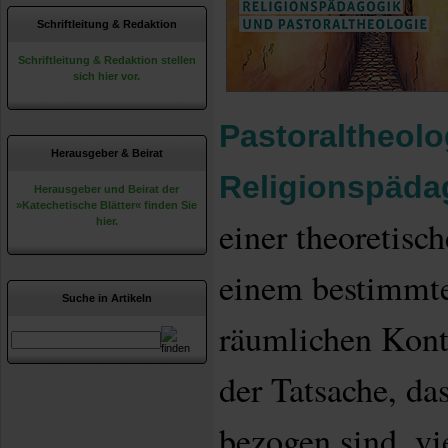
Schriftleitung & Redaktion
Schriftleitung & Redaktion stellen
sich hier vor.
Pastoraltheolo
Herausgeber & Beirat
Religionspäda
Herausgeber und Beirat der
»Katechetische Blätter« finden Sie
einer theoretisc
hier.
einem bestimmte
Suche in Artikeln
räumlichen Kont
der Tatsache, das
bezogen sind, v