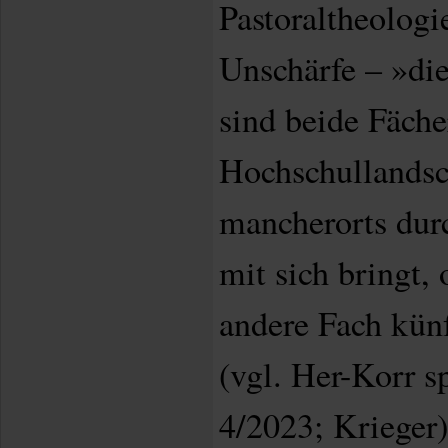
Pastoraltheologie
Unschärfe – »di
sind beide Fäch
Hochschullandsch
mancherorts dur
mit sich bringt, 
andere Fach kün
(vgl. Her-Korr s
4/2023; Krieger)