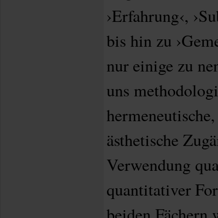
›Erfahrung‹, ›Su
bis hin zu ›Gem
nur einige zu n
uns methodologi
hermeneutische,
ästhetische Zugä
Verwendung qual
quantitativer F
beiden Fächern 