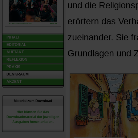
und die Religion
erörtern das Verhä
zueinander. Sie 
INHALT
EDITORIAL
Grundlagen und Z
AUFTAKT
REFLEXION
PRAXIS
DENKRAUM
AKZENT
Material zum Download
Hier können Sie das
Downloadmaterial der jeweiligen
Ausgaben herunterladen.