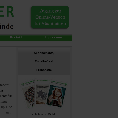
Kontakt
Impressum
Abonnements,
Einzelhefte &
Probehefte
gehört.
das
Tanz für
immer
 Hip-Hop-
erinnen,
Sie haben die Wahl ...