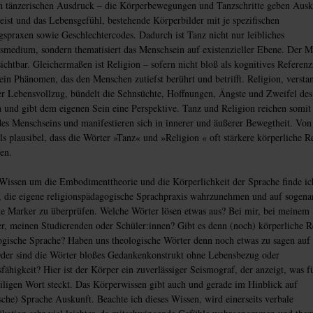
n tänzerischen Ausdruck – die Körperbewegungen und Tanzschritte geben Ausk
eist und das Lebensgefühl, bestehende Körperbilder mit je spezifischen
praxen sowie Geschlechtercodes. Dadurch ist Tanz nicht nur leibliches
medium, sondern thematisiert das Menschsein auf existenzieller Ebene. Der M
ichtbar. Gleichermaßen ist Religion – sofern nicht bloß als kognitives Referen
 ein Phänomen, das den Menschen zutiefst berührt und betrifft. Religion, versta
ler Lebensvollzug, bündelt die Sehnsüchte, Hoffnungen, Ängste und Zweifel des
und gibt dem eigenen Sein eine Perspektive. Tanz und Religion reichen somit 
des Menschseins und manifestieren sich in innerer und äußerer Bewegtheit. Von 
ls plausibel, dass die Wörter »Tanz« und »Religion « oft stärkere körperliche R
en.
issen um die Embodimenttheorie und die Körperlichkeit der Sprache finde ic
 die eigene religionspädagogische Sprachpraxis wahrzunehmen und auf sogena
e Marker zu überprüfen. Welche Wörter lösen etwas aus? Bei mir, bei meinem
, meinen Studierenden oder Schüler:innen? Gibt es denn (noch) körperliche 
ogische Sprache? Haben uns theologische Wörter denn noch etwas zu sagen auf 
der sind die Wörter bloßes Gedankenkonstrukt ohne Lebensbezug oder
fähigkeit? Hier ist der Körper ein zuverlässiger Seismograf, der anzeigt, was f
ligen Wort steckt. Das Körperwissen gibt auch und gerade im Hinblick auf
sche) Sprache Auskunft. Beachte ich dieses Wissen, wird einerseits verbale