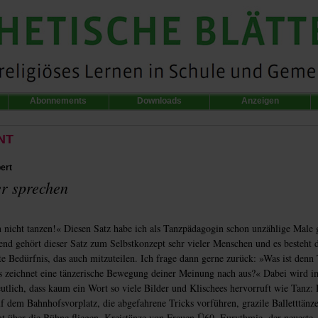
Abonnements
Downloads
Anzeigen
NT
ert
r sprechen
 nicht tanzen!« Diesen Satz habe ich als Tanzpädagogin schon unzählige Male 
nd gehört dieser Satz zum Selbstkonzept sehr vieler Menschen und es besteht 
e Bedürfnis, das auch mitzuteilen. Ich frage dann gerne zurück: »Was ist denn 
s zeichnet eine tänzerische Bewegung deiner Meinung nach aus?« Dabei wird 
utlich, dass kaum ein Wort so viele Bilder und Klischees hervorruft wie Tanz:
f dem Bahnhofsvorplatz, die abgefahrene Tricks vorführen, grazile Balletttänz
nt über die Bühne fliegen, Kreistänze von Frauen Ü60, Eurythmie, der neueste