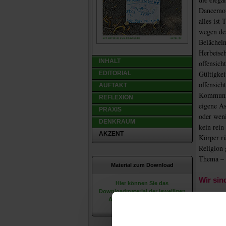
Dancemove
alles ist
wegen des
Belächeln
Herbeiseh
INHALT
offensich
Gültigkei
EDITORIAL
offensich
AUFTAKT
Kommunika
REFLEXION
eigene As
PRAXIS
oder weni
DENKRAUM
kein rein
AKZENT
Körper r
Religion 
Thema – g
Material zum Download
Wir sin
Hier können Sie das
Downloadmaterial der jeweiligen
Ausgaben herunterladen.
Die wisse
Jahrhunde
leibphäno