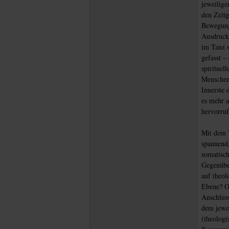
jeweilige
den Zeitg
Bewegungs
Ausdrucks
im Tanz s
gefasst –
spirituel
Menschen 
Innerste 
es mehr a
hervorruf
Mit dem W
spannend,
somatisch
Gegenüber
auf theol
Ebene? O
Anschluss
dem jewei
(theologi