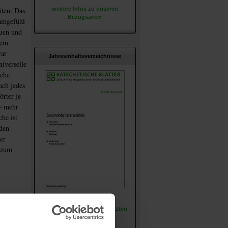
iten: Das
weitere Infos zu unseren
Bezugsarten
hamgefühl
auen und
dem
war
Jahresinhaltsverzeichnisse
niverselle
ache
uch jedes
rter je
– mehr
he ist
 den
er
 zum
Hier können Sie die
Jahresverzeichnisse der letzten
Jahre einsehen.