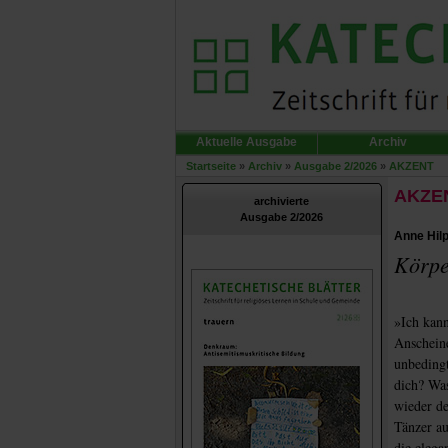
Aktuelle Ausgabe
Archiv
Startseite
»
Archiv
»
Ausgabe 2/2026
»
AKZENT
AKZE
archivierte
Ausgabe 2/2026
Anne Hilp
Körpe
»Ich kann
Anscheine
unbedingt
dich? Wa
wieder de
Tänzer au
die elega