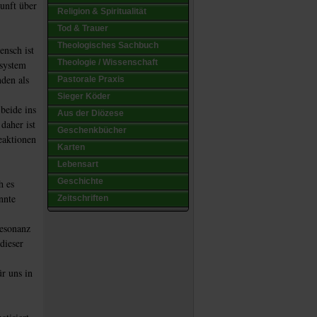
unft über
Religion & Spiritualität
Tod & Trauer
Theologisches Sachbuch
ensch ist
Theologie / Wissenschaft
zsystem
nden als
Pastorale Praxis
Sieger Köder
beide ins
Aus der Diözese
daher ist
Geschenkbücher
eaktionen
Karten
Lebensart
Geschichte
h es
nnte
Zeitschriften
Resonanz
dieser
ür uns in