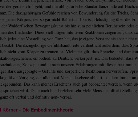
, der gerade viral geht, und die obligatorische Standardtanzrunde auf Hochze
 Tanz. Die dazugehörigen Gefühle reichen von Bewunderung für die Tricks, Sc
 eigenen Körpers, der so gar nicht Ballerina- like ist, Belustigung über die Fr
 der Waldorf’schen Bewegungskunst bis hin zum peinlichen Berührtsein oder 
nen des Liedendes. Diese vielfältigen intuitiven Reaktionen zeigen auf, dass z
tlich jeder eine Vorstellung von Tanz hat, das je eigene Verständnis aber nicht u
t besitzt. Die dazugehörige Gefühlsbandbreite verdeutlicht außerdem, dass Spr
tlich nicht vom Körper zu trennen ist. Vielmehr gilt, dass Sprache, und damit a
tionsgeschehen, embodied, zu Deutsch: verkörpert, ist. Das bedeutet, dass Wö
soziationen, Konzepte und je nach unseren Erfahrungen mit diesen bestimmte 
ger stark ausgeprägte – Gefühle und körperliche Reaktionen hervorrufen. Sprac
 kognitiver Vorgang, der allein auf Verstandesebene abläuft, sondern immer an
ückgebunden. Das kann meines Erachtens auch gut beobachtet werden, wenn üb
gesprochen wird. Denn auch hier beziehen sehr viele Menschen direkt Stellung
anz oft verbal und definitiv non- verbal.
d Körper – Die Embodimenttheorie
nschaftliche Grundlage dafür liefert die Embodimenttheorie, die Ende des 20.
rts in den Kognitionswissenschaften und der Psychologie aufkommt. Zwischen
menologischen Einsichten, der Philosophie des Geistes, psychologischem und