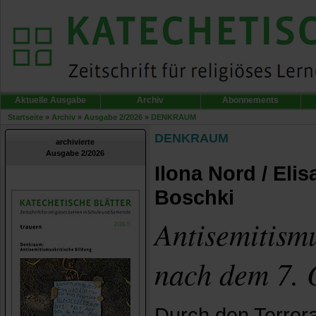
Aktuelle Ausgabe
Archiv
Abonnements
Startseite
»
Archiv
»
Ausgabe 2/2026
»
DENKRAUM
DENKRAUM
archivierte
Ausgabe 2/2026
Ilona Nord / Eli
Boschki
Antisemitismu
nach dem 7. 
Durch den Terrora