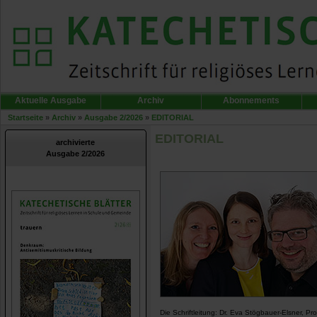
Aktuelle Ausgabe
Archiv
Abonnements
Startseite
»
Archiv
»
Ausgabe 2/2026
»
EDITORIAL
EDITORIAL
archivierte
Ausgabe 2/2026
Die Schriftleitung: Dr. Eva Stögbauer-Elsner, Prof