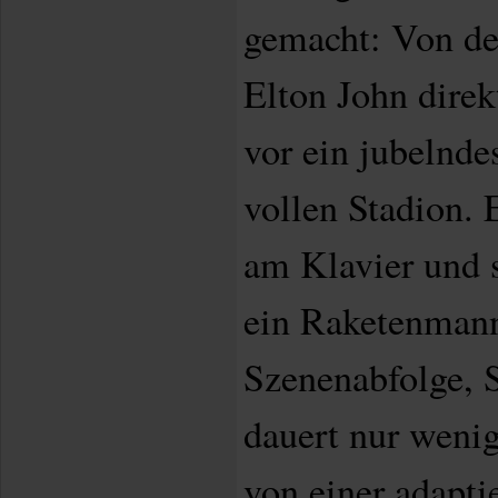
gemacht: Von de
Elton John direk
vor ein jubelnd
vollen Stadion. 
am Klavier und s
ein Raketenman
Szenenabfolge, S
dauert nur weni
von einer adapti