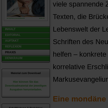
viele spannende 
Texten, die Brüc
Lebenswelt der L
INHALT
EDITORIAL
Schriften des Ne
AUFTAKT
REFLEXION
helfen – konkrete 
PRAXIS
DENKRAUM
korrelative Ersch
Material zum Download
Markusevangeliu
Hier können Sie das
Downloadmaterial der jeweiligen
Ausgaben herunterladen.
Eine mondäne P