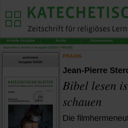
Aktuelle Ausgabe
Archiv
Abonnements
Startseite
»
Archiv
»
Ausgabe 5/2025
»
PRAXIS
PRAXIS
archivierte
Ausgabe 5/2025
Jean-Pierre Ste
Bibel lesen i
schauen
Die filmhermeneut