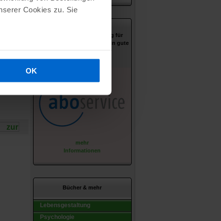
d regen
serer Cookies zu. Sie
rtner,
Unsere neue Dienstleistung für
ge nach,
Verlage, die ihr Abogeschäft in gute
unst im
Hände geben wollen.
r Praxis.
OK
nen
mehr
Informationen
Bücher & mehr
Lebensgestaltung
Psychologie