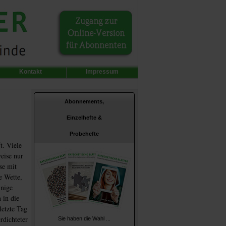
Kontakt
Impressum
Abonnements,
Einzelhefte &
Probehefte
t. Viele
eise nur
se mit
e Wette,
inige
 in die
letzte Tag
rdichteter
Sie haben die Wahl ...