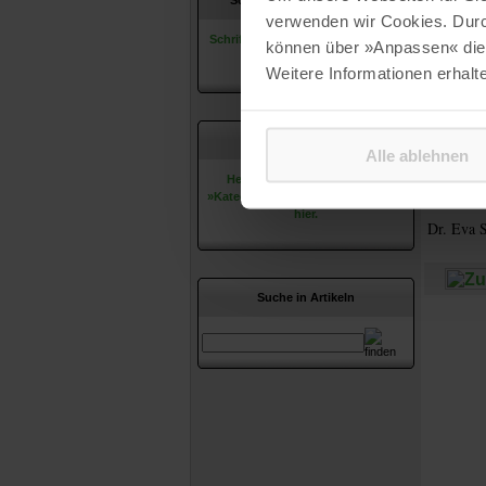
Praxisbei
Schriftleitung & Redaktion
verwenden wir Cookies. Dur
an, diese
Schriftleitung & Redaktion stellen
können über »Anpassen« die 
sich hier vor.
Der zweit
Weitere Informationen erhalt
Britta Ko
welche Ge
Religions
Herausgeber & Beirat
Alle ablehnen
Begleite
Herausgeber und Beirat der
schönen 
»Katechetische Blätter« finden Sie
hier.
Dr. Eva S
Suche in Artikeln