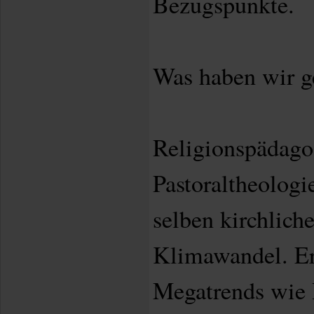
Bezugspunkte.
Was haben wir 
Religionspädago
Pastoraltheologi
selben kirchlich
Klimawandel. Er
Megatrends wie P