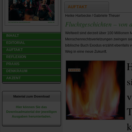
AUFTAKT
Heike Harbecke / Gabriele Theuer
Fluchtgeschichten – von d
Weltweit sind derzeit über 100 Millionen 
INHALT
Menschenrechtsverletzungen zwingen sie,
EDITORIAL
biblische Buch Exodus erzählt ebenfalls
AUFTAKT
Weg in eine neue Zukunft.
REFLEXION
H
PRAXIS
DENKRAUM
s
AKZENT
v
Material zum Download
T
Hier können Sie das
Downloadmaterial der jeweiligen
Ausgaben herunterladen.
k