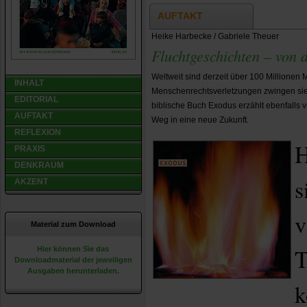
AUFTAKT
Heike Harbecke / Gabriele Theuer
Fluchtgeschichten – von d
Weltweit sind derzeit über 100 Millionen 
INHALT
Menschenrechtsverletzungen zwingen sie,
EDITORIAL
biblische Buch Exodus erzählt ebenfalls
AUFTAKT
Weg in eine neue Zukunft.
REFLEXION
H
PRAXIS
DENKRAUM
s
AKZENT
v
Material zum Download
T
Hier können Sie das
Downloadmaterial der jeweiligen
Ausgaben herunterladen.
k