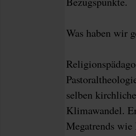
Bezugspunkte.
Was haben wir 
Religionspädago
Pastoraltheologi
selben kirchlich
Klimawandel. Er
Megatrends wie P