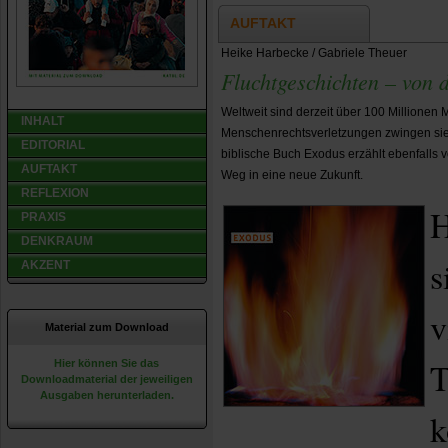
AUFTAKT
Heike Harbecke / Gabriele Theuer
Fluchtgeschichten – von d
Weltweit sind derzeit über 100 Millionen 
INHALT
Menschenrechtsverletzungen zwingen sie,
EDITORIAL
biblische Buch Exodus erzählt ebenfalls
AUFTAKT
Weg in eine neue Zukunft.
REFLEXION
H
PRAXIS
DENKRAUM
s
AKZENT
v
Material zum Download
T
Hier können Sie das
Downloadmaterial der jeweiligen
Ausgaben herunterladen.
k