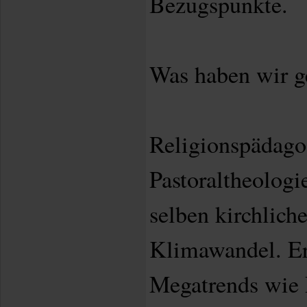
Bezugspunkte.
Was haben wir 
Religionspädago
Pastoraltheologi
selben kirchlich
Klimawandel. Er
Megatrends wie P