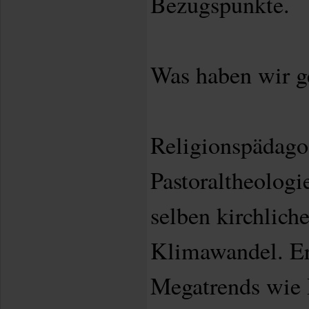
Bezugspunkte.
Was haben wir 
Religionspädago
Pastoraltheologi
selben kirchlich
Klimawandel. Er
Megatrends wie P