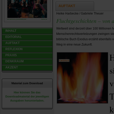
AUFTAKT
Heike Harbecke / Gabriele Theuer
Fluchtgeschichten – von d
Weltweit sind derzeit über 100 Millionen 
INHALT
Menschenrechtsverletzungen zwingen sie,
EDITORIAL
biblische Buch Exodus erzählt ebenfalls
AUFTAKT
Weg in eine neue Zukunft.
REFLEXION
H
PRAXIS
DENKRAUM
s
AKZENT
v
Material zum Download
T
Hier können Sie das
Downloadmaterial der jeweiligen
Ausgaben herunterladen.
k