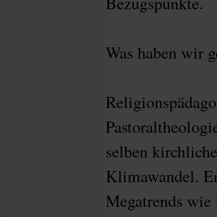
Bezugspunkte.
Was haben wir 
Religionspädago
Pastoraltheologi
selben kirchlich
Klimawandel. Er
Megatrends wie P