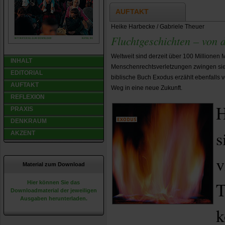
AUFTAKT
Heike Harbecke / Gabriele Theuer
Fluchtgeschichten – von d
Weltweit sind derzeit über 100 Millionen 
INHALT
Menschenrechtsverletzungen zwingen sie,
EDITORIAL
biblische Buch Exodus erzählt ebenfalls
AUFTAKT
Weg in eine neue Zukunft.
REFLEXION
H
PRAXIS
DENKRAUM
s
AKZENT
v
Material zum Download
T
Hier können Sie das
Downloadmaterial der jeweiligen
Ausgaben herunterladen.
k