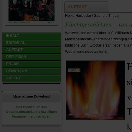
AUFTAKT
Heike Harbecke / Gabriele Theuer
Fluchtgeschichten – von d
Weltweit sind derzeit über 100 Millionen 
INHALT
Menschenrechtsverletzungen zwingen sie,
EDITORIAL
biblische Buch Exodus erzählt ebenfalls
AUFTAKT
Weg in eine neue Zukunft.
REFLEXION
H
PRAXIS
DENKRAUM
s
AKZENT
v
Material zum Download
T
Hier können Sie das
Downloadmaterial der jeweiligen
Ausgaben herunterladen.
k