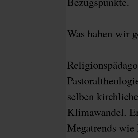
Bezugspunkte.
Was haben wir 
Religionspädago
Pastoraltheologi
selben kirchlich
Klimawandel. Er
Megatrends wie P