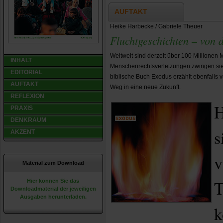
AUFTAKT
Heike Harbecke / Gabriele Theuer
Fluchtgeschichten – von d
Weltweit sind derzeit über 100 Millionen 
INHALT
Menschenrechtsverletzungen zwingen sie,
EDITORIAL
biblische Buch Exodus erzählt ebenfalls
AUFTAKT
Weg in eine neue Zukunft.
REFLEXION
H
PRAXIS
DENKRAUM
s
AKZENT
v
Material zum Download
T
Hier können Sie das
Downloadmaterial der jeweiligen
Ausgaben herunterladen.
k