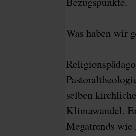
Bezugspunkte.
Was haben wir 
Religionspädago
Pastoraltheologi
selben kirchlich
Klimawandel. Er
Megatrends wie P