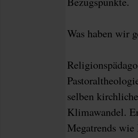
Bezugspunkte.
Was haben wir 
Religionspädago
Pastoraltheologi
selben kirchlich
Klimawandel. Er
Megatrends wie P