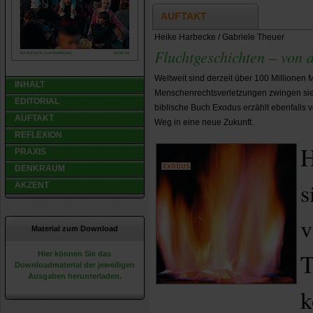
AUFTAKT
Heike Harbecke / Gabriele Theuer
Fluchtgeschichten – von d
Weltweit sind derzeit über 100 Millionen 
INHALT
Menschenrechtsverletzungen zwingen sie,
EDITORIAL
biblische Buch Exodus erzählt ebenfalls
AUFTAKT
Weg in eine neue Zukunft.
REFLEXION
H
PRAXIS
DENKRAUM
s
AKZENT
v
Material zum Download
T
Hier können Sie das
Downloadmaterial der jeweiligen
Ausgaben herunterladen.
k