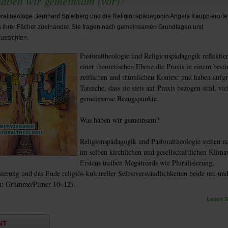
aben wir gemeinsam (vor)?
raltheologe Bernhard Spielberg und die Religionspädagogin Angela Kaupp erörte
s ihrer Fächer zueinander. Sie fragen nach gemeinsamen Grundlagen und
ussichten.
Pastoraltheologie und Religionspädagogik reflektie
einer theoretischen Ebene die Praxis in einem bes
zeitlichen und räumlichen Kontext und haben aufg
Tatsache, dass sie stets auf Praxis bezogen sind, vie
gemeinsame Bezugspunkte.
Was haben wir gemeinsam?
Religionspädagogik und Pastoraltheologie stehen na
im selben kirchlichen und gesellschaftlichen Klima
Erstens treiben Megatrends wie Pluralisierung,
sierung und das Ende religiös-kultureller Selbstverständlichkeiten beide um un
; Grümme/Pirner 10–12).
Lesen Si
NT