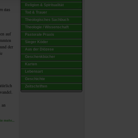
Religion & Spiritualität
rn das
Tod & Trauer
Theologisches Sachbuch
Theologie / Wissenschaft
ren auf
Pastorale Praxis
timmten
Sieger Köder
rund der
Aus der Diözese
le
Geschenkbücher
Karten
Lebensart
Geschichte
türlich
Zeitschriften
wandel.
d an
e mehr...