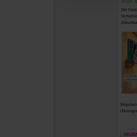
Was h
Der Pasto
Verhältni
Zukunftsa
Singulari
(Domsgen
AKZE