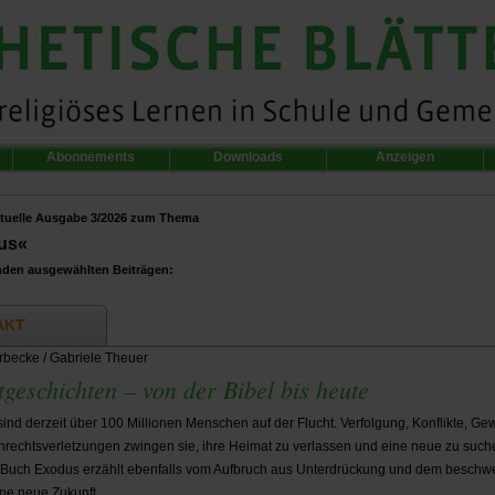
Abonnements
Downloads
Anzeigen
tuelle Ausgabe 3/2026 zum Thema
us«
nden ausgewählten Beiträgen:
AKT
becke / Gabriele Theuer
tgeschichten – von der Bibel bis heute
sind derzeit über 100 Millionen Menschen auf der Flucht. Verfolgung, Konflikte, Ge
echtsverletzungen zwingen sie, ihre Heimat zu verlassen und eine neue zu such
 Buch Exodus erzählt ebenfalls vom Aufbruch aus Unterdrückung und dem beschwe
ne neue Zukunft.