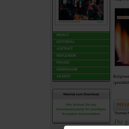
INHALT
EDITORIAL
AUFTAKT
REFLEXION
PRAXIS
DENKRAUM
Religions
AKZENT
(geschütz
Material zum Download
REFL
Hier können Sie das
Downloadmaterial der jeweiligen
Thomas 
Ausgaben herunterladen.
Die g