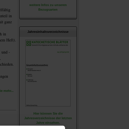
weitere Infos zu unseren
lfältig
Bezugsarten
teil in
it ganz
Jahresinhaltsverzeichnisse
h in
sem Heft).
n und -
,
chieden.
ungen
e mehr...
Hier können Sie die
Jahresverzeichnisse der letzten
Jahre einsehen.