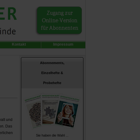
Kontakt
Impressum
Abonnements,
Einzelhefte &
Probehefte
walt und
en. Das
rlichen
Sie haben die Wahl ...