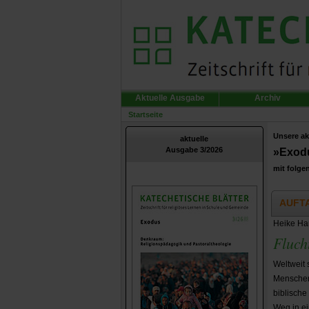
Aktuelle Ausgabe
Archiv
Startseite
Unsere ak
aktuelle
Ausgabe 3/2026
»Exod
mit folge
AUFT
Heike Har
Fluch
Weltweit 
Menschenr
biblische
Weg in ei