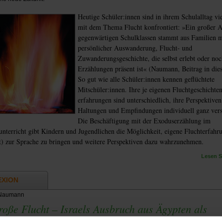
Heutige Schüler:innen sind in ihrem Schulalltag vie
mit dem Thema Flucht konfrontiert: »Ein großer An
gegenwärtigen Schulklassen stammt aus Familien m
persönlicher Auswanderung, Flucht- und
Zuwanderungsgeschichte, die selbst erlebt oder noc
Erzählungen präsent ist« (Naumann, Beitrag in die
So gut wie alle Schüler:innen kennen geflüchtete
Mitschüler:innen. Ihre je eigenen Fluchtgeschichte
erfahrungen sind unterschiedlich, ihre Perspektiven
Haltungen und Empfindungen individuell ganz vers
Die Beschäftigung mit der Exoduserzählung im
unterricht gibt Kindern und Jugendlichen die Möglichkeit, eigene Fluchterfahr
t) zur Sprache zu bringen und weitere Perspektiven dazu wahrzunehmen.
Lesen Si
EXION
Naumann
roße Flucht – Israels Ausbruch aus Ägypten als