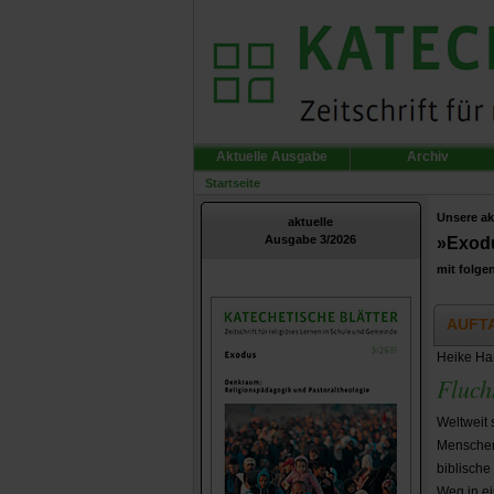
Aktuelle Ausgabe
Archiv
Startseite
Unsere ak
aktuelle
Ausgabe 3/2026
»Exod
mit folge
AUFT
Heike Har
Fluch
Weltweit 
Menschenr
biblische
Weg in ei