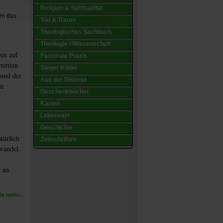
Religion & Spiritualität
rn das
Tod & Trauer
Theologisches Sachbuch
Theologie / Wissenschaft
ren auf
Pastorale Praxis
timmten
Sieger Köder
rund der
Aus der Diözese
le
Geschenkbücher
Karten
Lebensart
Geschichte
türlich
Zeitschriften
wandel.
d an
e mehr...