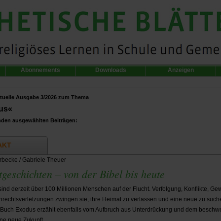
Abonnements
Downloads
Anzeigen
tuelle Ausgabe 3/2026 zum Thema
us«
nden ausgewählten Beiträgen:
AKT
becke / Gabriele Theuer
tgeschichten – von der Bibel bis heute
sind derzeit über 100 Millionen Menschen auf der Flucht. Verfolgung, Konflikte, Ge
echtsverletzungen zwingen sie, ihre Heimat zu verlassen und eine neue zu such
 Buch Exodus erzählt ebenfalls vom Aufbruch aus Unterdrückung und dem beschwe
ne neue Zukunft.