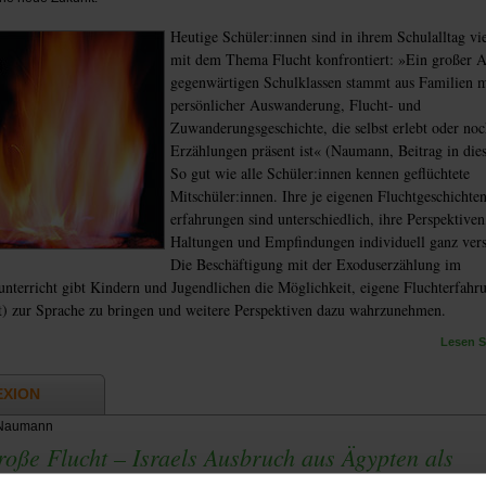
Heutige Schüler:innen sind in ihrem Schulalltag vie
mit dem Thema Flucht konfrontiert: »Ein großer An
gegenwärtigen Schulklassen stammt aus Familien m
persönlicher Auswanderung, Flucht- und
Zuwanderungsgeschichte, die selbst erlebt oder noc
Erzählungen präsent ist« (Naumann, Beitrag in die
So gut wie alle Schüler:innen kennen geflüchtete
Mitschüler:innen. Ihre je eigenen Fluchtgeschichte
erfahrungen sind unterschiedlich, ihre Perspektiven
Haltungen und Empfindungen individuell ganz vers
Die Beschäftigung mit der Exoduserzählung im
unterricht gibt Kindern und Jugendlichen die Möglichkeit, eigene Fluchterfahr
t) zur Sprache zu bringen und weitere Perspektiven dazu wahrzunehmen.
Lesen Si
EXION
Naumann
roße Flucht – Israels Ausbruch aus Ägypten als