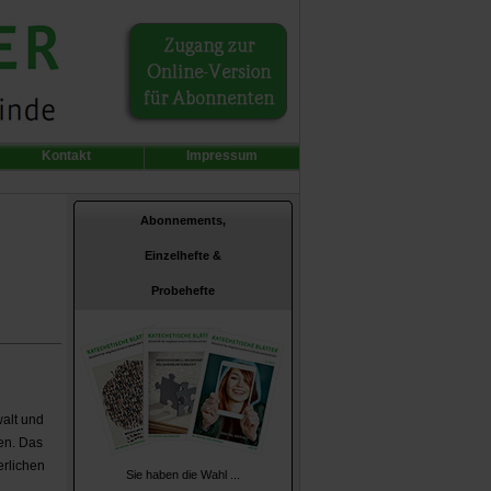
Kontakt
Impressum
Abonnements,
Einzelhefte &
Probehefte
walt und
en. Das
rlichen
Sie haben die Wahl ...