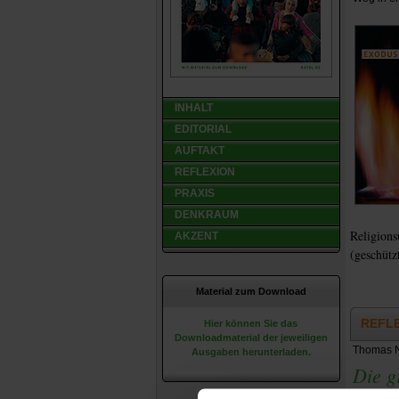
INHALT
EDITORIAL
AUFTAKT
REFLEXION
PRAXIS
DENKRAUM
Religions
AKZENT
(geschütz
Material zum Download
REFL
Hier können Sie das
Downloadmaterial der jeweiligen
Thomas 
Ausgaben herunterladen.
Die g