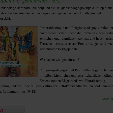
aben wir gemeinsam (vor)?
raltheologe Bernhard Spielberg und die Religionspädagogin Angela Kaupp erörte
s ihrer Fächer zueinander. Sie fragen nach gemeinsamen Grundlagen und
ussichten.
Pastoraltheologie und Religionspädagogik reflektie
einer theoretischen Ebene die Praxis in einem bes
zeitlichen und räumlichen Kontext und haben aufg
Tatsache, dass sie stets auf Praxis bezogen sind, vie
gemeinsame Bezugspunkte.
Was haben wir gemeinsam?
Religionspädagogik und Pastoraltheologie stehen na
im selben kirchlichen und gesellschaftlichen Klima
Erstens treiben Megatrends wie Pluralisierung,
sierung und das Ende religiös-kultureller Selbstverständlichkeiten beide um un
; Grümme/Pirner 10–12).
Lesen Si
NT