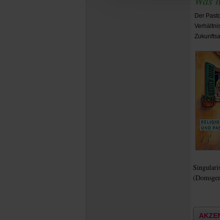
Was h
Der Pasto
Verhältni
Zukunftsa
Singulari
(Domsgen
AKZE