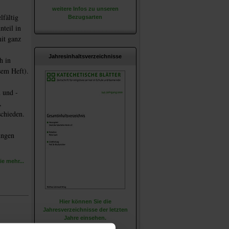
weitere Infos zu unseren
lfältig
Bezugsarten
teil in
it ganz
Jahresinhaltsverzeichnisse
h in
sem Heft).
n und -
,
chieden.
ungen
e mehr...
Hier können Sie die
Jahresverzeichnisse der letzten
Jahre einsehen.